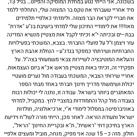
בשכונה, אני הייתי נגוע במחלת המוסיקה והפיוט… בגיל 13,
מיד אחריי שעברתי את טקס בר המצווה שלי, התחלתי ללמד
את חבריי לקראת הבר מצווה. ולימדתי כאלפיי תלמידים
מאז!!!! את לימודיי התיכון שלי למדתי בישיבת בנ"ע "אדרת"
בבת–ים ובכיתה י"א זכיתי לקבל אות מצטיין מנשיא המדינה
עזר ויצמן ז"ל על פועלי החברתי. בצבא, המשכתי בפעילויות
החברתיות ושירתתי כמפקד בגדנ"ע– הנחלת אהבת הארץ
והעלאת המוטיבציה לשיירות צבאי משמעותי בצה"ל. על
תפקידי זה, זכיתי באות מצטיין מראש אכ"א ביום העצמאות.
אחריי שירותי הצבאי, המשכתי בעבודה מול נערים מועטיי
יכולת ושימשתי מדריך חינוך חברתי באחד מבתי הספר
המאתגרים ביותר בישראל. עבודה זו, נתנה לי יכולות רבות
בעבודה מול קהל והתמודדות במצביי לחץ. במקביל, למדתי
באוניברסיטה במסלול לימודי א"י, ארכיאולוגיה, תולדות
ישראל ותעודת הוראה. לאחר מכן, הייתי מורה לשל"ח וידיעת
הארץ בתיכון דתי "ראשית", ת"א ובקריית החינוך "הראל",
חולון. מזה כ– 15 שנה אני מפיק, מנחה, מוביל ומעצים אלפיי